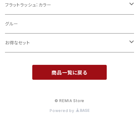
Cカール
フラットラッシュ：カラー
CCカール
ブラウン
グルー
モカブラウン
Jカール
お得なセット
ココナッツブラウン
Dカール
導入セット
商品一覧に戻る
エクレアブラウン
0.12mm
開業支援セット
ティラミスブラウン
0.15mm
© REMIA Store
Powered by
0.20mm