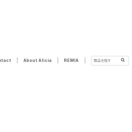
REMIA Store
ntact
About Alicia
REMIA