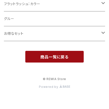
Cカール
フラットラッシュ：カラー
CCカール
ブラウン
グルー
モカブラウン
Jカール
お得なセット
ココナッツブラウン
Dカール
導入セット
商品一覧に戻る
エクレアブラウン
0.12mm
開業支援セット
ティラミスブラウン
0.15mm
© REMIA Store
Powered by
0.20mm