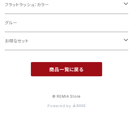
Cカール
フラットラッシュ：カラー
CCカール
ブラウン
グルー
モカブラウン
Jカール
お得なセット
ココナッツブラウン
Dカール
導入セット
商品一覧に戻る
エクレアブラウン
0.12mm
開業支援セット
ティラミスブラウン
0.15mm
© REMIA Store
Powered by
0.20mm