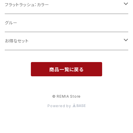
Cカール
フラットラッシュ：カラー
CCカール
ブラウン
グルー
モカブラウン
Jカール
お得なセット
ココナッツブラウン
Dカール
導入セット
商品一覧に戻る
エクレアブラウン
0.12mm
開業支援セット
ティラミスブラウン
0.15mm
© REMIA Store
Powered by
0.20mm